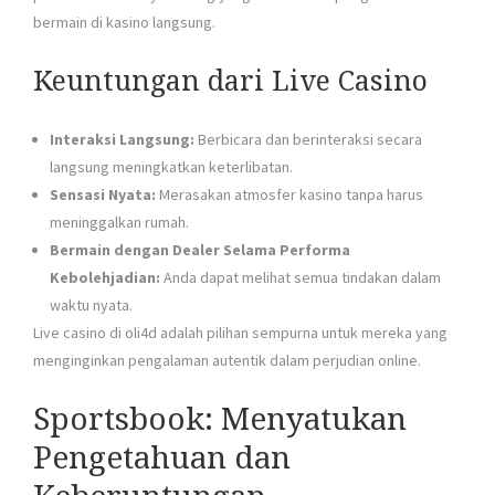
bermain di kasino langsung.
Keuntungan dari Live Casino
Interaksi Langsung:
Berbicara dan berinteraksi secara
langsung meningkatkan keterlibatan.
Sensasi Nyata:
Merasakan atmosfer kasino tanpa harus
meninggalkan rumah.
Bermain dengan Dealer Selama Performa
Kebolehjadian:
Anda dapat melihat semua tindakan dalam
waktu nyata.
Live casino di oli4d adalah pilihan sempurna untuk mereka yang
menginginkan pengalaman autentik dalam perjudian online.
Sportsbook: Menyatukan
Pengetahuan dan