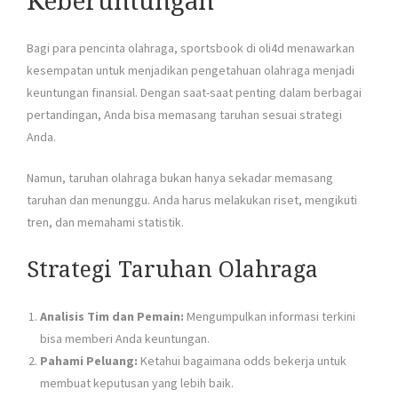
Keberuntungan
Bagi para pencinta olahraga, sportsbook di oli4d menawarkan
kesempatan untuk menjadikan pengetahuan olahraga menjadi
keuntungan finansial. Dengan saat-saat penting dalam berbagai
pertandingan, Anda bisa memasang taruhan sesuai strategi
Anda.
Namun, taruhan olahraga bukan hanya sekadar memasang
taruhan dan menunggu. Anda harus melakukan riset, mengikuti
tren, dan memahami statistik.
Strategi Taruhan Olahraga
Analisis Tim dan Pemain:
Mengumpulkan informasi terkini
bisa memberi Anda keuntungan.
Pahami Peluang:
Ketahui bagaimana odds bekerja untuk
membuat keputusan yang lebih baik.