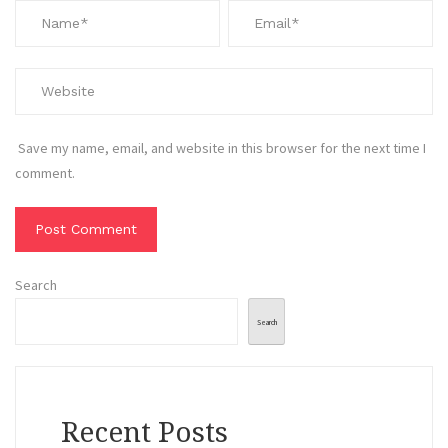
Save my name, email, and website in this browser for the next time I
comment.
Search
Search
Recent Posts