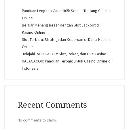
Panduan Lengkap Gacor305: Semua Tentang Casino
Online
Belajar Menang Besar dengan Slot Jackpot di
Kasino Online
Slot Terbaru: Strategi dan Keseruan di Dunia Kasino
Online
Jelajahi RAJAGACOR: Slot, Poker, dan Live Casino
RAJAGACOR: Panduan Terbaik untuk Casino Online di
Indonesia
Recent Comments
No comments to show.