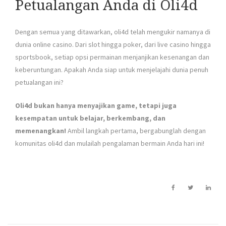
Petualangan Anda di Oli4d
Dengan semua yang ditawarkan, oli4d telah mengukir namanya di
dunia online casino. Dari slot hingga poker, dari live casino hingga
sportsbook, setiap opsi permainan menjanjikan kesenangan dan
keberuntungan. Apakah Anda siap untuk menjelajahi dunia penuh
petualangan ini?
Oli4d bukan hanya menyajikan game, tetapi juga
kesempatan untuk belajar, berkembang, dan
memenangkan!
Ambil langkah pertama, bergabunglah dengan
komunitas oli4d dan mulailah pengalaman bermain Anda hari ini!