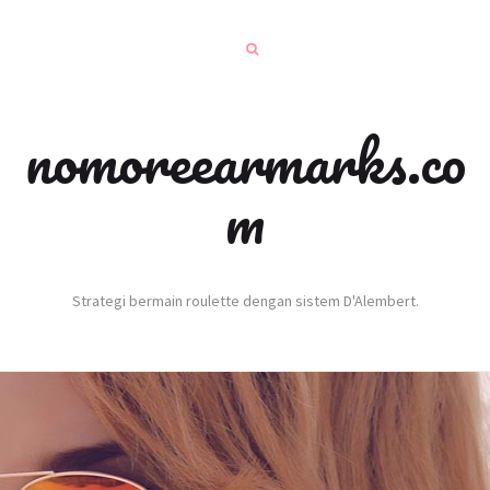
nomoreearmarks.co
m
Strategi bermain roulette dengan sistem D'Alembert.