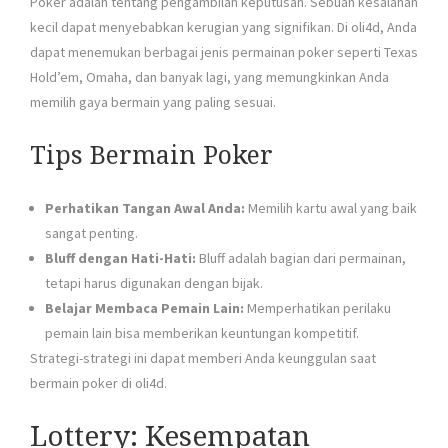
Poker adalah tentang pengambilan keputusan. Sebuah kesalahan
kecil dapat menyebabkan kerugian yang signifikan. Di oli4d, Anda
dapat menemukan berbagai jenis permainan poker seperti Texas
Hold’em, Omaha, dan banyak lagi, yang memungkinkan Anda
memilih gaya bermain yang paling sesuai.
Tips Bermain Poker
Perhatikan Tangan Awal Anda:
Memilih kartu awal yang baik
sangat penting.
Bluff dengan Hati-Hati:
Bluff adalah bagian dari permainan,
tetapi harus digunakan dengan bijak.
Belajar Membaca Pemain Lain:
Memperhatikan perilaku
pemain lain bisa memberikan keuntungan kompetitif.
Strategi-strategi ini dapat memberi Anda keunggulan saat
bermain poker di oli4d.
Lottery: Kesempatan